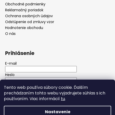
Obchodné podmienky
Reklamačný poriadok
Ochrana osobných údajov
Odstúpenie od zmluvy vzor
Hodnotenie obchodu
O nás
Prihlásenie
E-mail
Heslo
Tento web používa súbory cookie. Ďalším
PRIHLÁSIŤ SA
prechádzaním tohto webu vyjadrujete súhlas s ich
používaním. Viac informácií
tu
.
Nová registrácia
Zabudnuté heslo
Nastavenie