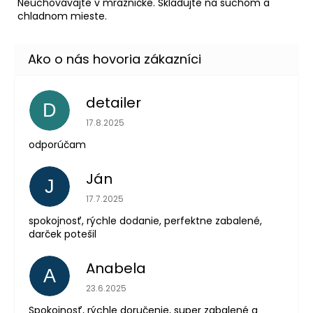
Neuchovávajte v mrazničke.
Skladujte na suchom a
chladnom mieste.
detailer
D
Hodnotenie obchodu je 5 z 5 hviezdičiek.
17.8.2025
odporúčam
Ján
J
Hodnotenie obchodu je 5 z 5 hviezdičiek.
17.7.2025
spokojnosť, rýchle dodanie, perfektne zabalené,
darček potešil
Anabela
A
Hodnotenie obchodu je 5 z 5 hviezdičiek.
23.6.2025
Spokojnosť, rýchle doručenie, super zabalené a