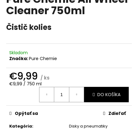
je
á
Cleaner 750ml
5,0
z
j
5
s
hviezdičiek.
Čistič kolies
ť
?
Skladom
Značka:
Pure Chemie
HĽADAŤ
€9,99
/ ks
Jednotková
€9,99 / 750 ml
cena:
DO KOŠÍKA
O
d
p
Opýtať sa
Zdieľať
o
r
Kategória
:
Disky a pneumatiky
ú