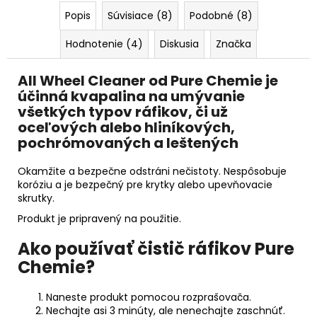
č
a
Popis
Súvisiace (8)
Podobné (8)
m
Hodnotenie (4)
Diskusia
Značka
e
All Wheel Cleaner od Pure Chemie je
AUTO
účinná kvapalina na umývanie
FINESSE
všetkých typov ráfikov, či už
GLISTEN
oceľových alebo hliníkových,
SPRAY
WAX
pochrómovaných a leštených
500
ML
Okamžite a bezpečne odstráni nečistoty.
Nespôsobuje
€17,50
koróziu a je bezpečný pre krytky alebo upevňovacie
skrutky.
Produkt je pripravený na použitie.
Ako používať čistič ráfikov Pure
Chemie?
Naneste produkt pomocou rozprašovača.
Nechajte asi 3 minúty, ale nenechajte zaschnúť.