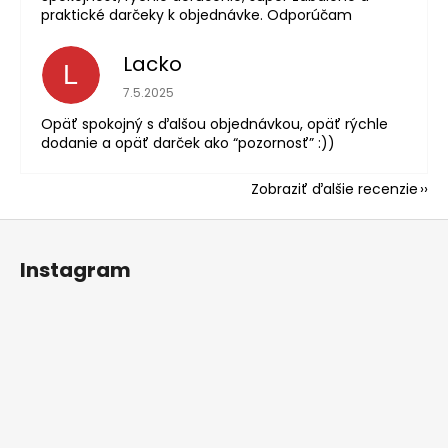
praktické darčeky k objednávke. Odporúčam
Lacko
L
Hodnotenie obchodu je 5 z 5 hviezdičiek.
7.5.2025
Opäť spokojný s ďalšou objednávkou, opäť rýchle
dodanie a opäť darček ako “pozornosť” :))
Zobraziť ďalšie recenzie
Z
á
Instagram
p
ä
t
i
e