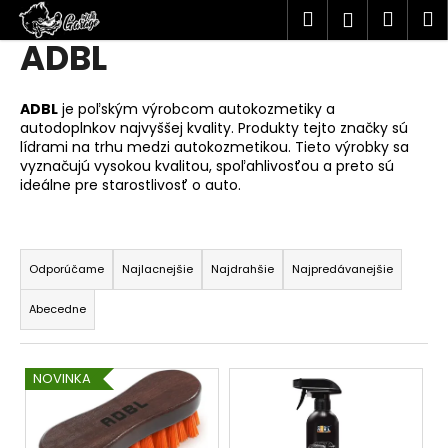
K
Hľadať
Náku
M
Prihlásen
o
ADBL
Prejsť
Späť
Späť
košík
š
na
í
obsah
Č
ADBL
je poľským výrobcom autokozmetiky a
k
autodoplnkov najvyššej kvality. Produkty tejto značky sú
o
lídrami na trhu medzi autokozmetikou. Tieto výrobky sa
p
vyznačujú vysokou kvalitou, spoľahlivosťou a preto sú
o
ideálne pre starostlivosť o auto.
t
r
R
e
a
Odporúčame
Najlacnejšie
Najdrahšie
Najpredávanejšie
b
d
Abecedne
u
e
j
n
e
V
i
NOVINKA
t
ý
e
e
p
p
n