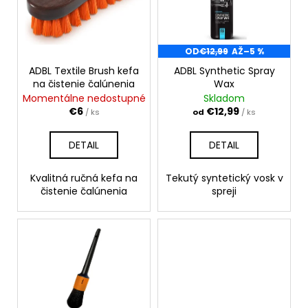
i
r
á
s
o
j
p
d
s
r
OD
€12,99
AŽ
–5 %
u
ť
o
ADBL Textile Brush kefa
ADBL Synthetic Spray
k
na čistenie čalúnenia
Wax
?
d
t
Momentálne nedostupné
Skladom
u
o
€6
€12,99
/ ks
od
/ ks
k
v
t
DETAIL
DETAIL
HĽADAŤ
o
v
Kvalitná ručná kefa na
Tekutý syntetický vosk v
čistenie čalúnenia
spreji
O
d
p
o
r
ú