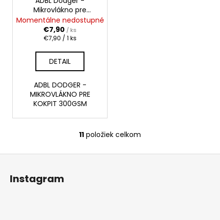
ADBL Dodger -
Mikrovlákno pre
interiér 50x60cm
Momentálne nedostupné
€7,90
/ ks
Jednotková
€7,90 / 1 ks
cena:
DETAIL
ADBL DODGER -
MIKROVLÁKNO PRE
KOKPIT 300GSM
11
položiek celkom
O
v
Z
l
á
á
Instagram
d
p
a
ä
c
t
i