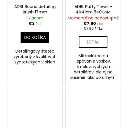
ADBL Round detailing
ADBL Puffy Towel -
Brush 17mm
41x41cm 840GSM
Skladom
Momentálne nedostupné
€3
€7,90
/ ks
/ ks
Jednotková
€7,90 / 1 ks
cena:
DO KOŠÍKA
DETAIL
Detailingový štetec
Mikrovlákno na
vyrobený z kvalitných
lapovanie voskov,
syntetických vlákien
tmelov, rýchlych
detailérov, ale aj na
sušenie laku po umytí