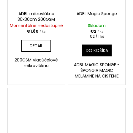
ADBL mikrovlákno
ADBL Magic Sponge
30x30cm 200GSM
Momentálne nedostupné
Skladom
€1,80
€2
/ ks
/ ks
Jednotková
€2 / 1 ks
cena:
DETAIL
DO KOŠÍKA
200GSM Viacúčelové
ADBL MAGIC SPONGE -
mikrovlákno
ŠPONGIA MAGIC
MELAMINE NA ČISTENIE