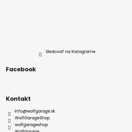
i
e
e
p
r
v
k
y
v
ý
Sledovať na Instagrame
p
i
s
Facebook
u
Kontakt
info
@
wolfgarage.sk
WolfGarageShop
wolfgarageshop
WolfGarage