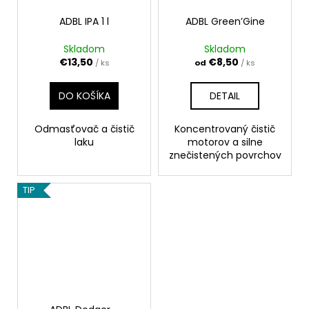
ADBL IPA 1 l
ADBL Green’Gine
Skladom
Skladom
€13,50
€8,50
/ ks
od
/ ks
DO KOŠÍKA
DETAIL
Odmasťovač a čistič
Koncentrovaný čistič
laku
motorov a silne
znečistených povrchov
TIP