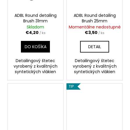
č
a
m
ADBL Round detailing
ADBL Round detailing
e
Brush 31mm
Brush 25mm
Skladom
Momentálne nedostupné
€4,20
€3,50
/ ks
/ ks
MIKROVLÁKNO
STANDARD
40X40
DO KOŠÍKA
DETAIL
CM
€1,90
Detailingový štetec
Detailingový štetec
vyrobený z kvalitných
vyrobený z kvalitných
syntetických vlákien
syntetických vlákien
TIP