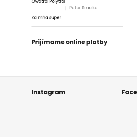
Owatrol Polytrol
Peter Smolko
|
Hodnotenie produktu je 5 z 5 hviezdičiek.
Za mňa super
Prijímame online platby
Z
á
Instagram
Fac
p
ä
t
i
e