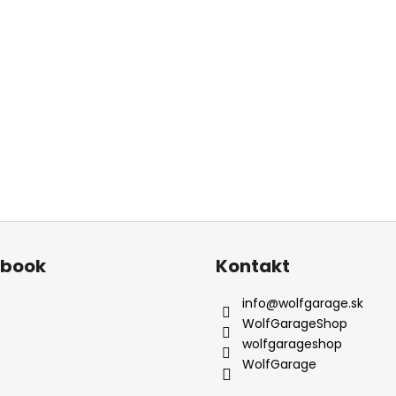
ebook
Kontakt
info
@
wolfgarage.sk
WolfGarageShop
wolfgarageshop
WolfGarage