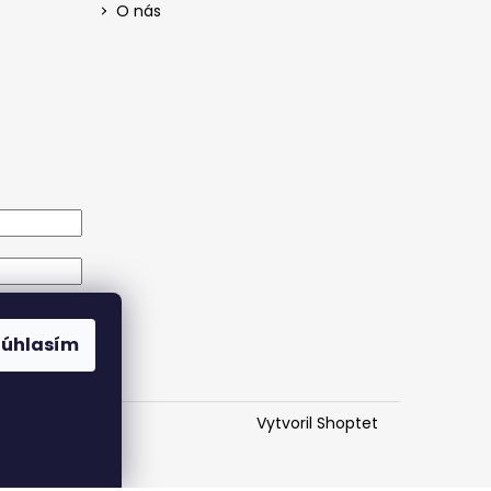
O nás
Súhlasím
eslo
Vytvoril Shoptet