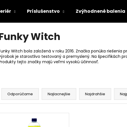
eriér
Príslušenstvo
Zvýhodnené balenia
Čo potrebujete nájsť?
Funky Witch
Funky Witch bola založená v roku 2016. Značka ponúka riešenia p
HĽADAŤ
výrobok je starostlivo testovaný a premyslený. Na špecifikách pr
Produkty tejto značky majú veľmi vysokú účinnosť.
Odporúčame
R
a
Odporúčame
Najlacnejšie
Najdrahšie
Naj
d
e
V
n
ý
i