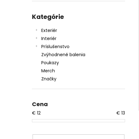
SHINY GARAGE D-TOX
€12,50
Preskočiť
kategórie
Kategórie
Exteriér
Interiér
Príslušenstvo
Zvýhodnené balenia
Poukazy
Merch
Značky
Cena
€
12
€
13