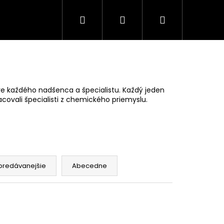
Hľadať
Prihlásenie
Nákupný
Poukazy
Merch
Spolupráca
Kontak
košík
re každého nadšenca a špecialistu. Každý jeden
acovali špecialisti z chemického priemyslu.
predávanejšie
Abecedne
Nasledujúce