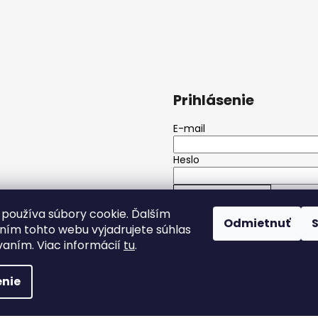
Prihlásenie
E-mail
Heslo
PRIHLÁSIŤ SA
používa súbory cookie. Ďalším
Odmietnuť
ím tohto webu vyjadrujete súhlas
Nová registrácia
Zabudnuté h
vaním. Viac informácií
tu
.
Všetky práva vyhradené.
nie