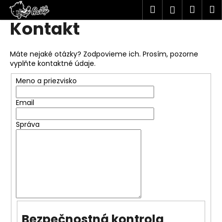
K
Hľadať
Náku
M
Prihlásen
o
Kontakt
Prejsť
Späť
Späť
košík
š
na
í
obsah
Č
Máte nejaké otázky? Zodpovieme ich. Prosím, pozorne
k
vyplňte kontaktné údaje.
o
p
Meno a priezvisko
o
Email
t
r
Správa
e
b
u
j
e
t
e
Bezpečnostná kontrola
n