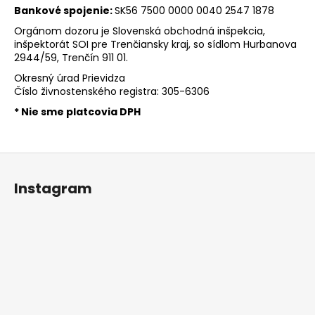
č
Bankové spojenie:
SK56 7500 0000 0040 2547 1878
a
m
Orgánom dozoru je Slovenská obchodná inšpekcia,
inšpektorát SOI pre Trenčiansky kraj, so sídlom Hurbanova
e
2944/59, Trenčín 911 01.
Okresný úrad Prievidza
MIKROVLÁKNO
Číslo živnostenského registra: 305-6306
STANDARD
* Nie sme platcovia DPH
40X40
CM
€1,90
Z
á
Instagram
p
ä
t
i
e