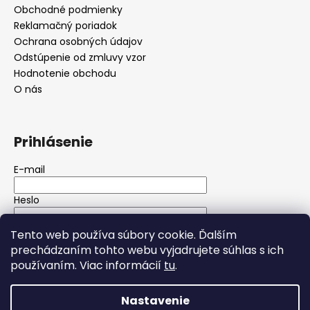
Obchodné podmienky
Reklamačný poriadok
Ochrana osobných údajov
Odstúpenie od zmluvy vzor
Hodnotenie obchodu
O nás
Prihlásenie
E-mail
Heslo
Tento web používa súbory cookie. Ďalším
PRIHLÁSIŤ SA
prechádzaním tohto webu vyjadrujete súhlas s ich
používaním. Viac informácií
tu
.
Nová registrácia
Zabudnuté heslo
Nastavenie