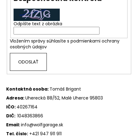
á
j
s
Odpíšte text z obrázka
ť
?
Vložením správy súhlasíte s
podmienkami ochrany
osobných údajov
ODOSLAŤ
HĽADAŤ
Kontaktná osoba:
Tomáš Brigant
O
Adresa:
Uherecká 88/52, Malé Uherce 95803
d
IČO:
40267164
p
DIČ:
1048363866
o
r
Email:
info@wolfgarage.sk
ú
Tel. číslo:
+421 947 911 911