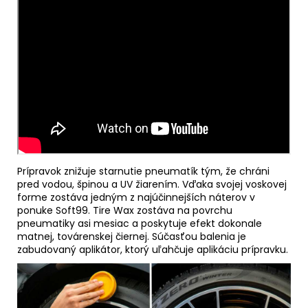
Prípravok znižuje starnutie pneumatík tým, že chráni
pred vodou, špinou a UV žiarením.
Vďaka svojej voskovej
forme zostáva jedným z najúčinnejších náterov v
ponuke Soft99.
Tire Wax zostáva na povrchu
pneumatiky asi mesiac a poskytuje efekt dokonale
matnej, továrenskej čiernej.
Súčasťou balenia je
zabudovaný aplikátor, ktorý uľahčuje aplikáciu prípravku.