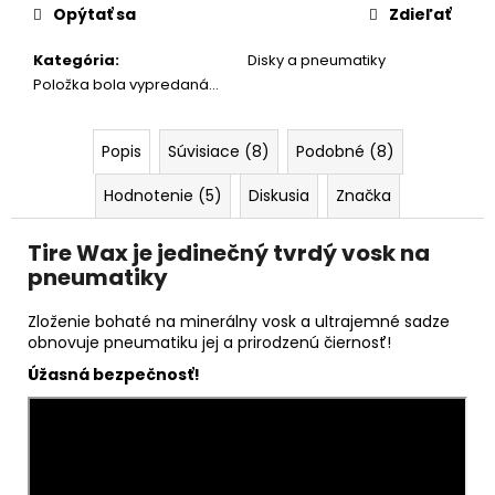
č
cena:
Opýtať sa
Zdieľať
a
m
Kategória
:
Disky a pneumatiky
e
Položka bola vypredaná…
WORK
Popis
Súvisiace (8)
Podobné (8)
STUFF
DETAILING
BRUSH
Hodnotenie (5)
Diskusia
Značka
RÔZNE
VEĽKOSTI
Tire Wax je jedinečný tvrdý vosk na
€3,99
pneumatiky
Zloženie bohaté na minerálny vosk a ultrajemné sadze
obnovuje pneumatiku jej a prirodzenú čiernosť!
Úžasná bezpečnosť!