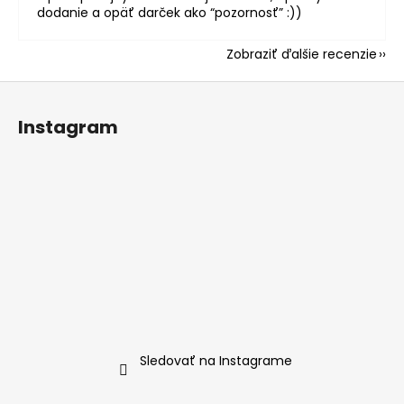
dodanie a opäť darček ako “pozornosť” :))
Zobraziť ďalšie recenzie
Z
á
Instagram
p
ä
t
i
e
Sledovať na Instagrame