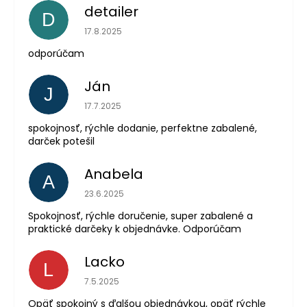
detailer
D
Hodnotenie obchodu je 5 z 5 hviezdičiek.
17.8.2025
odporúčam
Ján
J
Hodnotenie obchodu je 5 z 5 hviezdičiek.
17.7.2025
spokojnosť, rýchle dodanie, perfektne zabalené,
darček potešil
Anabela
A
Hodnotenie obchodu je 5 z 5 hviezdičiek.
23.6.2025
Spokojnosť, rýchle doručenie, super zabalené a
praktické darčeky k objednávke. Odporúčam
Lacko
L
Hodnotenie obchodu je 5 z 5 hviezdičiek.
7.5.2025
Opäť spokojný s ďalšou objednávkou, opäť rýchle