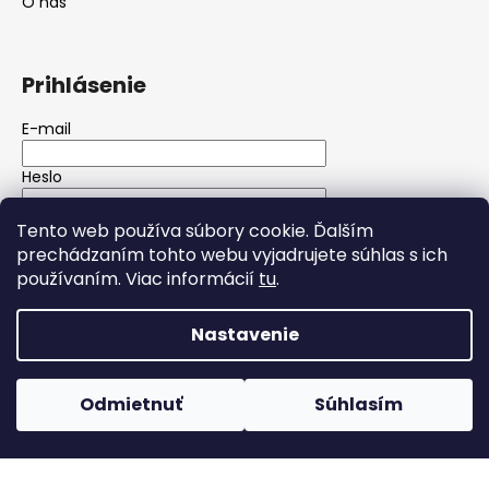
O nás
Prihlásenie
E-mail
Heslo
Tento web používa súbory cookie. Ďalším
PRIHLÁSIŤ SA
prechádzaním tohto webu vyjadrujete súhlas s ich
používaním. Viac informácií
tu
.
Nová registrácia
Zabudnuté heslo
Nastavenie
Vytvoril Shoptet
Copyright 2026
Wolfgarage autokozmetika
. Všetky
Odmietnuť
Súhlasím
práva vyhradené.