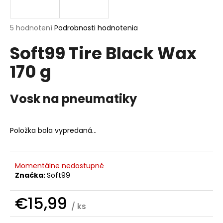
á
j
Priemerné
5 hodnotení
Podrobnosti hodnotenia
s
hodnotenie
Soft99 Tire Black Wax
produktu
ť
je
?
170 g
5,0
z
5
hviezdičiek.
Vosk na pneumatiky
HĽADAŤ
Položka bola vypredaná…
O
Momentálne nedostupné
d
Značka:
Soft99
p
o
€15,99
r
/ ks
ú
Jednotková