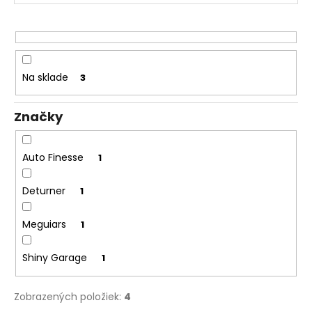
č
r
a
o
m
d
e
u
k
Na sklade
3
SHINY
t
GARAGE
o
D-
Značky
TOX
v
€12,50
Auto Finesse
1
Deturner
1
Meguiars
1
Shiny Garage
1
Zobrazených položiek:
4