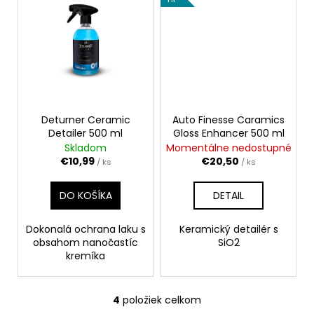
Deturner Ceramic
Auto Finesse Caramics
Detailer 500 ml
Gloss Enhancer 500 ml
Skladom
Momentálne nedostupné
€10,99
€20,50
/ ks
/ ks
DO KOŠÍKA
DETAIL
Dokonalá ochrana laku s
Keramický detailér s
obsahom nanočastíc
SiO2
kremíka
4
položiek celkom
O