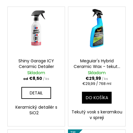
V
ý
p
i
s
p
r
o
Shiny Garage ICY
Meguiar's Hybrid
Ceramic Detailer
Ceramic Wax - tekutý
d
vosk s SiO2 768ml
Skladom
Skladom
u
€8,50
€29,99
od
/ ks
/ ks
k
Jednotková
€29,99 / 768 ml
cena:
t
DETAIL
DO KOŠÍKA
o
v
Keramický detailér s
Tekutý vosk s keramikou
SiO2
v spreji
TIP