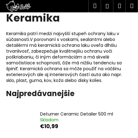
K
Hľadať
Náku
M
Prihlásen
o
Keramika
Prejsť
Späť
Späť
košík
š
na
í
obsah
Č
Keramika patrí medzi najvyšší stupeň ochrany laku v
k
súčasnosti.V porovnaní s voskami, sealantmi alebo
o
detailérmi má keramická ochrana laku oveľa dlhšiu
p
trvanlivosť, zabezpečuje kvalitnejšiu ochranu voči
o
poškriabaniu, či iným deformáciám a má skvelé
samočistiace schopnosti, čiže má nižšiu tendenciu sa
t
špiniť. Keramická ochrana sa môže použiť na väčšinu
r
exterierových ale aj interierových častí auta ako napr.
e
sklo, plast, guma, kov, koža alebo disky kolies.
b
Najpredávanejšie
u
j
e
Deturner Ceramic Detailer 500 ml
t
Skladom
€10,99
e
n