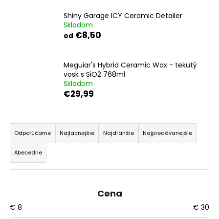
á
Shiny Garage ICY Ceramic Detailer
j
Skladom
€8,50
s
od
ť
?
Meguiar's Hybrid Ceramic Wax - tekutý
vosk s SiO2 768ml
Skladom
€29,99
HĽADAŤ
R
a
Odporúčame
Najlacnejšie
Najdrahšie
Najpredávanejšie
d
Abecedne
O
e
d
n
p
i
o
Cena
e
r
€
8
€
30
p
ú