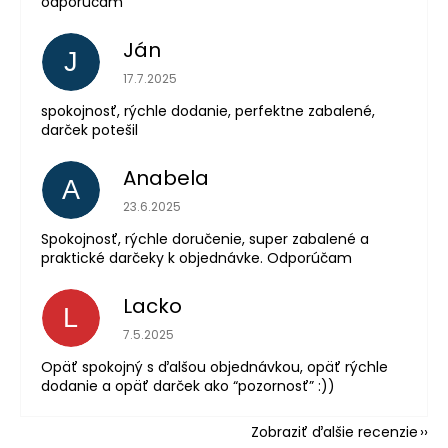
odporúčam
Ján
J
Hodnotenie obchodu je 5 z 5 hviezdičiek.
17.7.2025
spokojnosť, rýchle dodanie, perfektne zabalené,
darček potešil
Anabela
A
Hodnotenie obchodu je 5 z 5 hviezdičiek.
23.6.2025
Spokojnosť, rýchle doručenie, super zabalené a
praktické darčeky k objednávke. Odporúčam
Lacko
L
Hodnotenie obchodu je 5 z 5 hviezdičiek.
7.5.2025
Opäť spokojný s ďalšou objednávkou, opäť rýchle
dodanie a opäť darček ako “pozornosť” :))
Zobraziť ďalšie recenzie