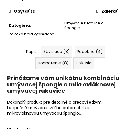
č
Jednotková
a
cena:
Opýtať sa
Zdieľať
m
e
Umývacie rukavice a
Kategória
:
špongie
Položka bola vypredaná…
BLUE
POWER
-
UTERÁK
Popis
Súvisiace (8)
Podobné (4)
NA
SUŠENIE
Hodnotenie (8)
Diskusia
60X90CM
550GSM
Prinášame vám unikátnu kombináciu
€11,99
umývacej špongie a mikrovláknovej
umývacej rukavice
Dokonalý produkt pre detailné a predovšetkým
bezpečné umývanie vášho automobilu s
mikrovláknovou umývacou špongiou.