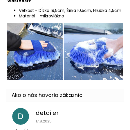
Vlastnosti:
Veľkost - Dĺžka 19,5cm, Šírka 10,5cm, Hrúbka 4,5cm
Materiál - mikrovlákno
detailer
D
Hodnotenie obchodu je 5 z 5 hviezdičiek.
17.8.2025