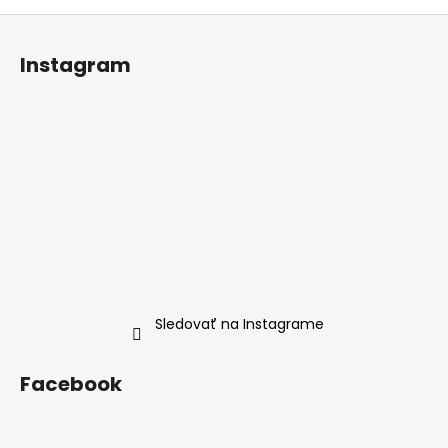
Z
á
Instagram
p
ä
t
i
e
Sledovať na Instagrame
Facebook