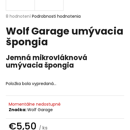
á
j
Priemerné
8 hodnotení
Podrobnosti hodnotenia
s
hodnotenie
Wolf Garage umývacia
produktu
ť
je
?
špongia
5,0
z
5
hviezdičiek.
Jemná mikrovláknová
umývacia špongia
HĽADAŤ
Položka bola vypredaná…
O
d
p
Momentálne nedostupné
Značka:
Wolf Garage
o
r
€5,50
ú
/ ks