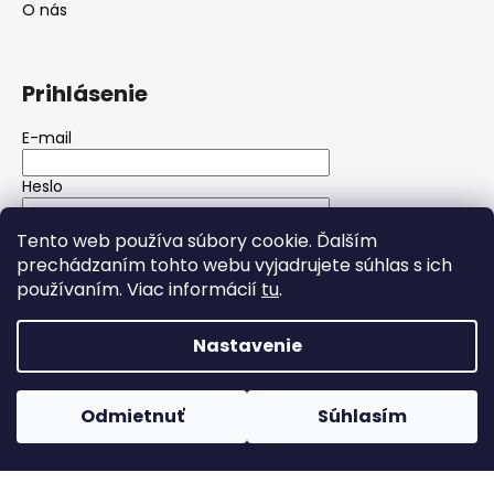
O nás
Prihlásenie
E-mail
Heslo
Tento web používa súbory cookie. Ďalším
PRIHLÁSIŤ SA
prechádzaním tohto webu vyjadrujete súhlas s ich
používaním. Viac informácií
tu
.
Nová registrácia
Zabudnuté heslo
Nastavenie
Vytvoril Shoptet
Copyright 2026
Wolfgarage autokozmetika
. Všetky
Odmietnuť
Súhlasím
práva vyhradené.