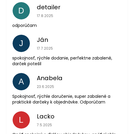
detailer
D
Hodnotenie obchodu je 5 z 5 hviezdičiek.
17.8.2025
odporúčam
Ján
J
Hodnotenie obchodu je 5 z 5 hviezdičiek.
17.7.2025
spokojnosť, rýchle dodanie, perfektne zabalené,
darček potešil
Anabela
A
Hodnotenie obchodu je 5 z 5 hviezdičiek.
23.6.2025
Spokojnosť, rýchle doručenie, super zabalené a
praktické darčeky k objednávke. Odporúčam
Lacko
L
Hodnotenie obchodu je 5 z 5 hviezdičiek.
7.5.2025