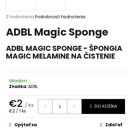
á
j
Priemerné
2 hodnotenia
Podrobnosti hodnotenia
s
hodnotenie
ADBL Magic Sponge
produktu
ť
je
?
5,0
z
ADBL MAGIC SPONGE - ŠPONGIA
5
MAGIC MELAMINE NA ČISTENIE
hviezdičiek.
HĽADAŤ
Skladom
Značka:
ADBL
O
€2
d
/ ks
DO KOŠÍKA
p
Jednotková
€2 / 1 ks
o
cena:
r
Opýtať sa
Zdieľať
ú