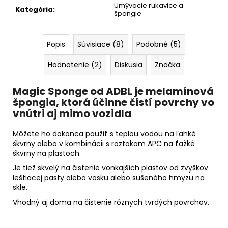
č
Umývacie rukavice a
Kategória
:
a
špongie
m
e
Popis
Súvisiace (8)
Podobné (5)
MIKROVLÁKNO
Hodnotenie (2)
Diskusia
Značka
STANDARD
40X40
Magic Sponge od ADBL je melamínová
CM
špongia, ktorá účinne čistí povrchy vo
€1,90
vnútri aj mimo vozidla
Môžete ho dokonca použiť s teplou vodou na ľahké
škvrny alebo v kombinácii s roztokom APC na ťažké
škvrny na plastoch.
Je tiež skvelý na čistenie vonkajších plastov od zvyškov
leštiacej pasty alebo vosku alebo sušeného hmyzu na
skle.
Vhodný aj doma na čistenie rôznych tvrdých povrchov.