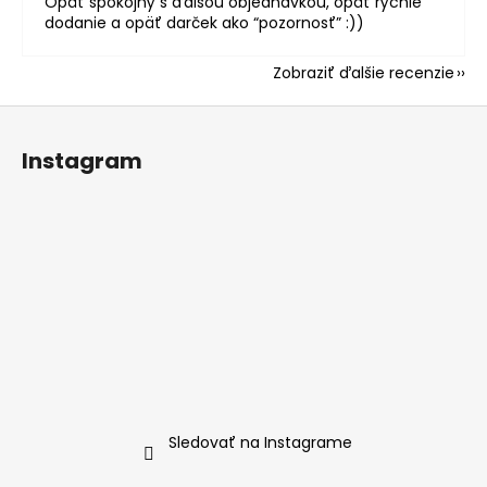
Opäť spokojný s ďalšou objednávkou, opäť rýchle
dodanie a opäť darček ako “pozornosť” :))
Zobraziť ďalšie recenzie
Z
á
Instagram
p
ä
t
i
e
Sledovať na Instagrame