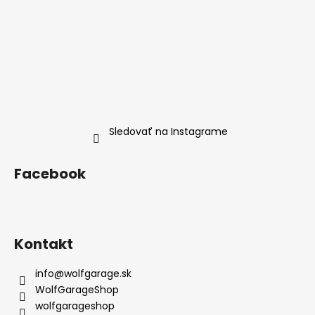
i
e
Sledovať na Instagrame
Facebook
Kontakt
info
@
wolfgarage.sk
WolfGarageShop
wolfgarageshop