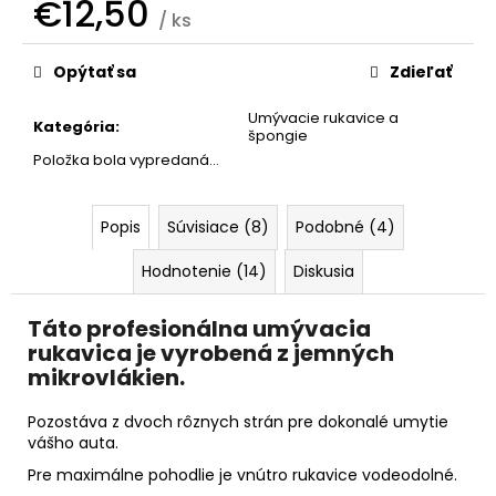
č
€12,50
/ ks
a
Jednotková
m
cena:
e
Opýtať sa
Zdieľať
Umývacie rukavice a
Kategória
:
špongie
SHINY
GARAGE
Položka bola vypredaná…
MONSTER
WHEEL
CLEANER+
Popis
Súvisiace (8)
Podobné (4)
€13,50
Pôvodne:
Hodnotenie (14)
Diskusia
€14,90
Táto profesionálna umývacia
rukavica je vyrobená z jemných
mikrovlákien.
Pozostáva z dvoch rôznych strán pre dokonalé umytie
vášho auta.
Pre maximálne pohodlie je vnútro rukavice vodeodolné.