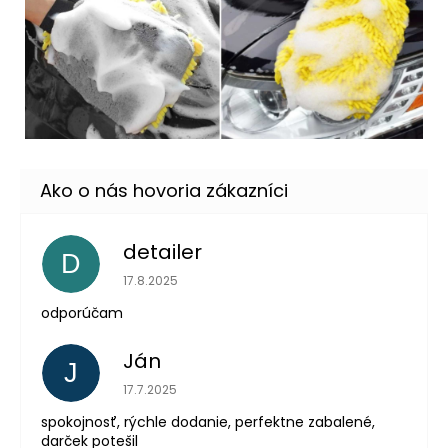
detailer
D
Hodnotenie obchodu je 5 z 5 hviezdičiek.
17.8.2025
odporúčam
Ján
J
Hodnotenie obchodu je 5 z 5 hviezdičiek.
17.7.2025
spokojnosť, rýchle dodanie, perfektne zabalené,
darček potešil