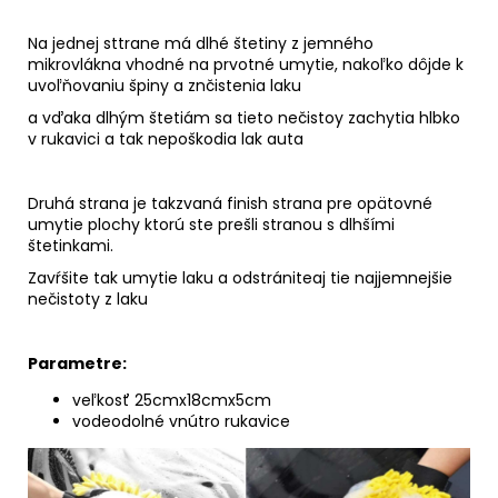
Na jednej sttrane má dlhé štetiny z jemného
mikrovlákna vhodné na prvotné umytie, nakoľko dôjde k
uvoľňovaniu špiny a znčistenia laku
a vďaka dlhým štetiám sa tieto nečistoy zachytia hlbko
v rukavici a tak nepoškodia lak auta
Druhá strana je takzvaná finish strana pre opätovné
umytie plochy ktorú ste prešli stranou s dlhšími
štetinkami.
Zavŕšite tak umytie laku a odstrániteaj tie najjemnejšie
nečistoty z laku
Parametre:
veľkosť 25cmx18cmx5cm
vodeodolné vnútro rukavice