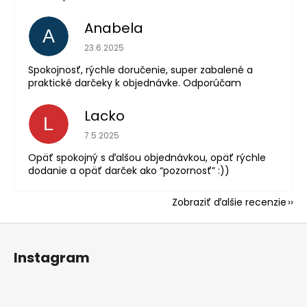
Anabela
A
Hodnotenie obchodu je 5 z 5 hviezdičiek.
23.6.2025
Spokojnosť, rýchle doručenie, super zabalené a
praktické darčeky k objednávke. Odporúčam
Lacko
L
Hodnotenie obchodu je 5 z 5 hviezdičiek.
7.5.2025
Opäť spokojný s ďalšou objednávkou, opäť rýchle
dodanie a opäť darček ako “pozornosť” :))
Zobraziť ďalšie recenzie
Z
á
Instagram
p
ä
t