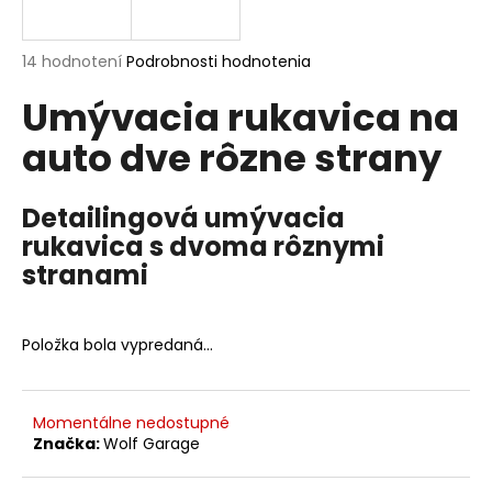
á
j
Priemerné
14 hodnotení
Podrobnosti hodnotenia
s
hodnotenie
Umývacia rukavica na
produktu
ť
je
?
auto dve rôzne strany
5,0
z
5
hviezdičiek.
Detailingová umývacia
rukavica s dvoma rôznymi
HĽADAŤ
stranami
Položka bola vypredaná…
O
d
p
o
Momentálne nedostupné
r
Značka:
Wolf Garage
ú