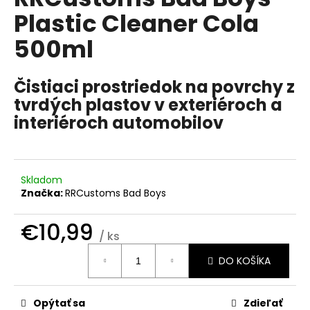
je
á
Plastic Cleaner Cola
5,0
z
j
500ml
5
s
hviezdičiek.
ť
Čistiaci prostriedok na povrchy z
?
tvrdých plastov v exteriéroch a
interiéroch automobilov
HĽADAŤ
Skladom
Značka:
RRCustoms Bad Boys
O
€10,99
d
/ ks
p
Jednotková
DO KOŠÍKA
cena:
o
r
ú
Opýtať sa
Zdieľať