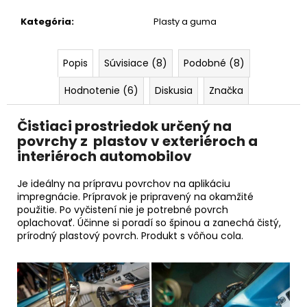
č
a
Kategória
:
Plasty a guma
m
e
Popis
Súvisiace (8)
Podobné (8)
SHINY
Hodnotenie (6)
Diskusia
Značka
GARAGE
D-
TOX
Čistiaci prostriedok určený na
povrchy z plastov v exteriéroch a
€12,50
interiéroch automobilov
Je ideálny na prípravu povrchov na aplikáciu
impregnácie. Prípravok je pripravený na okamžité
použitie. Po vyčistení nie je potrebné povrch
oplachovať. Účinne si poradí so špinou a zanechá čistý,
prírodný plastový povrch. Produkt s vôňou cola.