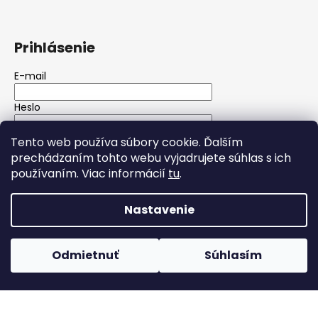
Prihlásenie
E-mail
Heslo
Tento web používa súbory cookie. Ďalším
PRIHLÁSIŤ SA
prechádzaním tohto webu vyjadrujete súhlas s ich
používaním. Viac informácií
tu
.
Nová registrácia
Zabudnuté heslo
Nastavenie
Vytvoril Shoptet
Copyright 2026
Wolfgarage autokozmetika
. Všetky
Odmietnuť
Súhlasím
práva vyhradené.