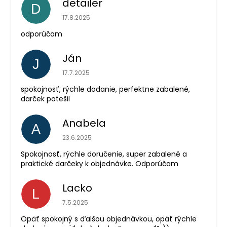
detailer
D
Hodnotenie obchodu je 5 z 5 hviezdičiek.
17.8.2025
odporúčam
Ján
J
Hodnotenie obchodu je 5 z 5 hviezdičiek.
17.7.2025
spokojnosť, rýchle dodanie, perfektne zabalené,
darček potešil
Anabela
A
Hodnotenie obchodu je 5 z 5 hviezdičiek.
23.6.2025
Spokojnosť, rýchle doručenie, super zabalené a
praktické darčeky k objednávke. Odporúčam
Lacko
L
Hodnotenie obchodu je 5 z 5 hviezdičiek.
7.5.2025
Opäť spokojný s ďalšou objednávkou, opäť rýchle