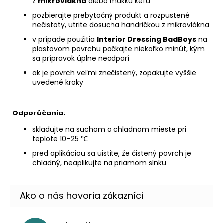
z
mikrovlákna
alebo mäkkú kefu
pozbierajte prebytočný produkt a rozpustené
nečistoty, utrite dosucha handričkou z mikrovlákna
v prípade použitia
Interior Dressing BadBoys
na
plastovom povrchu počkajte niekoľko minút, kým
sa prípravok úplne neodparí
ak je povrch veľmi znečistený, zopakujte vyššie
uvedené kroky
Odporúčania:
skladujte na suchom a chladnom mieste pri
teplote 10–25 ℃
pred aplikáciou sa uistite, že čistený povrch je
chladný, neaplikujte na priamom slnku