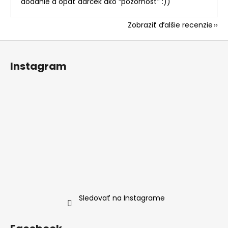
dodanie a opäť darček ako “pozornosť” :))
Zobraziť ďalšie recenzie
Z
á
Instagram
p
ä
t
i
e
Sledovať na Instagrame