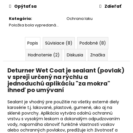
č
cena:
a
Opýtať sa
Zdieľať
m
Kategória
:
Ochrana laku
e
Položka bola vypredaná…
KOCH
CHEMIE
Popis
Súvisiace (8)
Podobné (8)
TOP
STAR
Hodnotenie (2)
Diskusia
Značka
1
L
Deturner Wet Coat je sealant (povlak)
€18,75
v spreji určený na rýchlu a
jednoduchú aplikáciu "za mokra"
ihneď po umývaní
Sealant je vhodný pre použitie na všetky externé diely
karosérie t.j. lakované, plastové, gumené, ako aj na
sklené povrchy. Aplikácia vytvára odolnú ochrannú
vrstvu s vysokým leskom a dokonalým odpudzovaním
vody, napomáha obnoviť funkčné vlastnosti voskov
alebo ochranných povlakov, predlžuje ich životnosť a