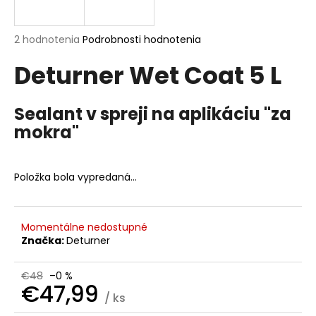
á
j
Priemerné
2 hodnotenia
Podrobnosti hodnotenia
s
hodnotenie
Deturner Wet Coat 5 L
produktu
ť
je
?
5,0
z
Sealant v spreji na aplikáciu "za
5
mokra"
hviezdičiek.
HĽADAŤ
Položka bola vypredaná…
O
Momentálne nedostupné
d
Značka:
Deturner
p
o
€48
–0 %
r
€47,99
/ ks
ú
Jednotková