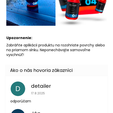
Upozornenie:
Zabráňte aplikácii produktu na rozohriate povrchy alebo
na priamom slnku. Neponechávajte samovoľne
vyschnúť!
detailer
D
Hodnotenie obchodu je 5 z 5 hviezdičiek.
17.8.2025
odporúčam