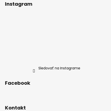
á
Instagram
p
ä
t
i
e
Sledovať na Instagrame
Facebook
Kontakt