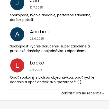
Ján
J
Hodnotenie obchodu je 5 z 5 hviezdičiek.
17.7.2025
spokojnosť, rýchle dodanie, perfektne zabalené,
darček potešil
Anabela
A
Hodnotenie obchodu je 5 z 5 hviezdičiek.
23.6.2025
Spokojnosť, rýchle doručenie, super zabalené a
praktické darčeky k objednávke. Odporúčam
Lacko
L
Hodnotenie obchodu je 5 z 5 hviezdičiek.
7.5.2025
Opäť spokojný s ďalšou objednávkou, opäť rýchle
dodanie a opäť darček ako “pozornosť” :))
Zobraziť ďalšie recenzie
Z