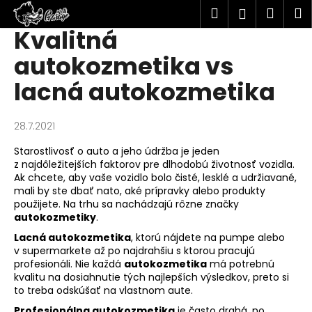
K
Hľadať
Náku
M
Prihlásen
o
Kvalitná
Prejsť
Späť
Späť
košík
š
na
autokozmetika vs
í
obsah
Č
k
lacná autokozmetika
o
p
28.7.2021
o
t
Starostlivosť o auto a jeho údržba je jeden
r
z najdôležitejších faktorov pre dlhodobú životnosť vozidla.
Ak chcete, aby vaše vozidlo bolo čisté, lesklé a udržiavané,
e
mali by ste dbať nato, aké prípravky alebo produkty
b
použijete. Na trhu sa nachádzajú rôzne značky
u
autokozmetiky
.
j
Lacná autokozmetika
, ktorú nájdete na pumpe alebo
v supermarkete až po najdrahšiu s ktorou pracujú
e
profesionáli. Nie každá
autokozmetika
má potrebnú
t
kvalitu na dosiahnutie tých najlepších výsledkov, preto si
e
to treba odskúšať na vlastnom aute.
n
Profesionálna autokozmetika
je často drahá, no