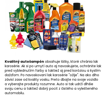
č
a
m
e
MIKROVLÁKNO
STANDARD
40X40
CM
€1,90
Kvalitný autošampón
obsahuje látky, ktoré chránia lak
karosérie. Ak si po umytí auto aj
navoskujete
, ochránite lak
pred vyblednutím farby a taktiež aj pred koróziou a kyslím
dažďom. Po navoskovaní lak karosérie "ožije". Na ako dlho
závisí zase od kvality vosku. Preto dbajte na svoje vozidlo
a vyberajte produkty rozumne. Auto si tak udrží dlhšie
svoju cenu a taktiež dobrý pocit z čistého a vylešteného
automobilu.