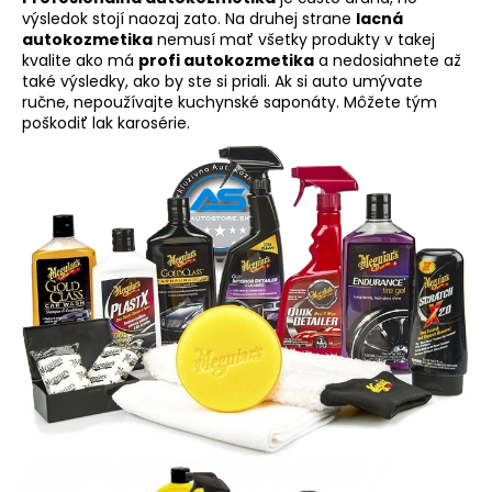
výsledok stojí naozaj zato. Na druhej strane
lacná
á
autokozmetika
nemusí mať všetky produkty v takej
j
kvalite ako má
profi autokozmetika
a nedosiahnete až
s
také výsledky, ako by ste si priali. Ak si auto umývate
ručne, nepoužívajte kuchynské saponáty. Môžete tým
ť
poškodiť lak karosérie.
?
HĽADAŤ
O
d
p
o
r
ú