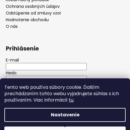
Ochrana osobných údajov
Odstúpenie od zmluvy vzor
Hodnotenie obchodu
O nás
Prihlásenie
E-mail
Heslo
Tento web používa súbory cookie. Ďalším
PRIHLÁSIŤ SA
prechádzaním tohto webu vyjadrujete súhlas s ich
používaním. Viac informácií
tu
.
Nová registrácia
Zabudnuté heslo
Nastavenie
Vytvoril Shoptet
Copyright 2026
Wolfgarage autokozmetika
. Všetky