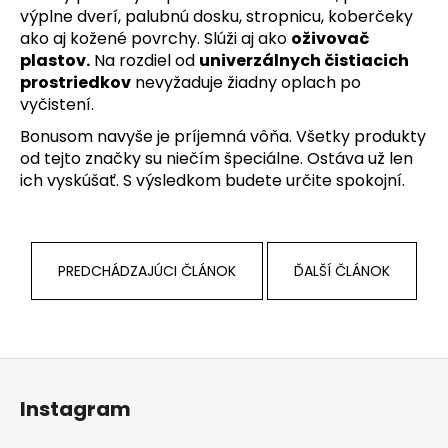
č
výplne dverí, palubnú dosku, stropnicu, koberčeky
a
ako aj kožené povrchy. Slúži aj ako
oživovač
m
plastov
.
Na rozdiel od
univerzálnych čistiacich
e
prostriedkov
nevyžaduje žiadny oplach po
vyčistení.
MIKROVLÁKNO
Bonusom navyše je príjemná vôňa. Všetky produkty
STANDARD
od tejto značky su niečím špeciálne. Ostáva už len
40X40
CM
ich vyskúšať. S výsledkom budete určite spokojní.
€1,90
PREDCHÁDZAJÚCI ČLÁNOK
ĎALŠÍ ČLÁNOK
Z
á
Instagram
p