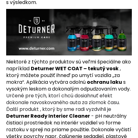
s výsledkom.
á
j
s
ť
?
Niektoré z týchto produktov sú veľmi špeciálne ako
napríklad
Deturner WET COAT – tekutý vosk
,
HĽADAŤ
ktorý môžete použiť ihneď po umytí vozidla „za
mokra“.
Aplikácia vytvára odolnú
ochranu laku
s
vysokým leskom a dokonalým odpudzovaním vody.
Určené pre tých, ktorí chcú dosiahnuť efekt
O
dokonale navoskovaného auta za zlomok času
.
d
Ďalší produkt , ktorý by sme radi vyzdvihli je
p
Deturner Ready Interior Cleaner
-
pH neutrálny
o
čistiaci prostriedok na interiér vozidiel vo forme
r
roztoku v spreji na priame použitie.
Dokonale vyčistí
ú
všetky povrchy napr. čalúnenie sedadiel, plastové