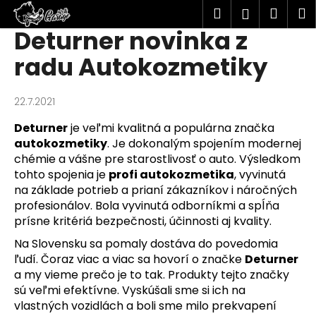
K
Hľadať
Náku
M
Prihlásen
o
Deturner novinka z
Prejsť
Späť
Späť
košík
š
na
radu Autokozmetiky
í
obsah
Č
k
o
22.7.2021
p
Deturner
je veľmi kvalitná a populárna značka
o
autokozmetiky
. Je dokonalým spojením modernej
t
chémie a vášne pre starostlivosť o auto.
Výsledkom
r
tohto spojenia je
profi autokozmetika
, vyvinutá
e
na základe potrieb a prianí zákazníkov i náročných
b
profesionálov. Bola vyvinutá odborníkmi a spĺňa
u
prísne kritériá bezpečnosti, účinnosti aj kvality.
j
Na Slovensku sa pomaly dostáva do povedomia
e
ľudí. Čoraz viac a viac sa hovorí o značke
Deturner
a my vieme prečo je to tak. Produkty tejto značky
t
sú veľmi efektívne. Vyskúšali sme si ich na
e
vlastných vozidlách a boli sme milo prekvapení
n