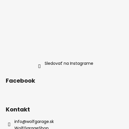
ä
t
i
e
Sledovať na Instagrame
Facebook
Kontakt
info
@
wolfgarage.sk
WolfGarageShop