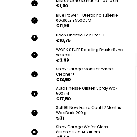
Mikrovlákno standard 40x40 cm
€1,90
Blue Power - Uterák na sušenie
60x90cm 550GSM
€11,99
Koch Chemie Top Star 1 l
€18,75
WORK STUFF Detailing Brush rôzne
veľkosti
€3,99
Shiny Garage Monster Wheel
Cleaner+
€13,50
Auto Finesse Glisten Spray Wax
500 ml
€17,50
Soft99 New Fusso Coat 12 Months
Wax Dark 200 g
€31
Shiny Garage Wafer Glass -
čistenie skla 40x40cm