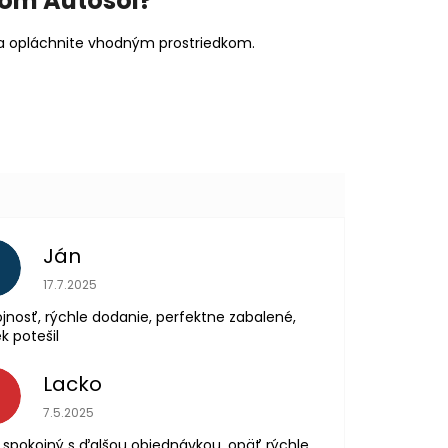
róm Autosol?
 a opláchnite vhodným prostriedkom.
Ján
Hodnotenie obchodu je 5 z 5 hviezdičiek.
17.7.2025
jnosť, rýchle dodanie, perfektne zabalené,
k potešil
Lacko
L
Hodnotenie obchodu je 5 z 5 hviezdičiek.
7.5.2025
spokojný s ďalšou objednávkou, opäť rýchle