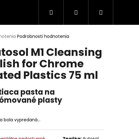
Hľadať
Prihlásenie
Nákupný
Poukazy
Merch
Spolupráca
Kontak
l
košík
erné
notenia
Podrobnosti hodnotenia
tenie
tosol M1 Cleansing
ktu
lish for Chrome
ated Plastics 75 ml
ičiek.
tiaca pasta na
ómované plasty
ka bola vypredaná…
Nasledujúce
entálne nedostupné
Značka:
Autosol