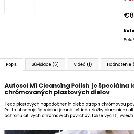
RRCUSTOMS BAD BOYS WHEEL CLEANER
MIKROVLÁKNO 
NEON 500ML
€1,90
€8
€11,99
Pôvodne:
€13,99
Jedn
cena
Kate
Polo
Popis
Súvisiace (5)
Videá (1)
Hodnotenie 
Autosol M1 Cleansing Polish je špeciálna l
chrómovaných plastových dielov
Teda plastových napodobnenín alebo atráp s chrómovou povrc
Pasta obsahuje špeciálne jemné leštiace zložky aluminium alfa
ochranu citlivých chrómových povrchov, takže vyčistí, vyleští