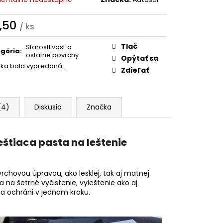
STANDARD 40X40 CM
,50
/ ks
otková
:
Tlač
Starostlivosť o
gória
:
ostatné povrchy
Opýtať sa
žka bola vypredaná…
Zdieľať
(4)
Diskusia
Značka
eštiaca pasta na leštenie
hovou úpravou, ako lesklej, tak aj matnej.
 na šetrné vyčistenie, vyleštenie ako aj
 a ochráni v jednom kroku.