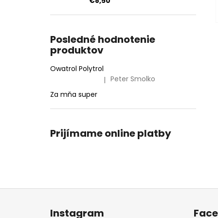
€8,50
Posledné hodnotenie
produktov
Owatrol Polytrol
Peter Smolko
|
Hodnotenie produktu je 5 z 5 hviezdičiek.
Za mňa super
Prijímame online platby
Z
á
Instagram
Fac