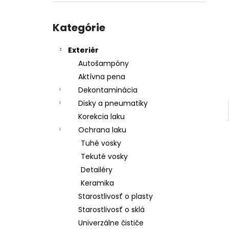
SHINY GARAGE D-TOX
€12,50
Preskočiť
kategórie
Kategórie
Exteriér
Autošampóny
Aktívna pena
Dekontaminácia
Disky a pneumatiky
Korekcia laku
Ochrana laku
Tuhé vosky
Tekuté vosky
Detailéry
Keramika
Starostlivosť o plasty
Starostlivosť o sklá
Univerzálne čističe