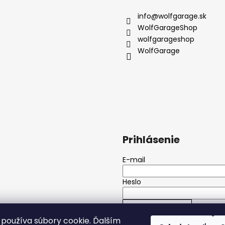
info
@
wolfgarage.sk
WolfGarageShop
wolfgarageshop
WolfGarage
Prihlásenie
E-mail
Heslo
PRIHLÁSIŤ SA
používa súbory cookie. Ďalším