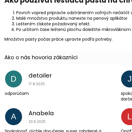
Ako používať leštiacu pastu na ch
Povrch vopred pripravte odstránením voľných nečistôt
Malé množstvo produktu naneste na penový aplikátor
Leštením získate požadovaný efekt.
Po určitom čase leštenú plochu doleštite mikrovláknom
Množstvo pasty počas práce upravte podľa potreby.
detailer
D
J
Hodnotenie obchodu je 5 z 5 hviezdičiek.
17.8.2025
odporúčam
spoko
darče
Anabela
A
Hodnotenie obchodu je 5 z 5 hviezdičiek.
23.6.2025
Spokojnosť, rýchle doručenie, super zabalené a
Opäť 