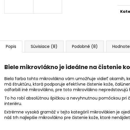
RRCUSTOMS BAD BOYS WHEEL CLEANER
MIKROVLÁKNO 
NEON 500ML
€1,90
Kate
€11,99
Pôvodne:
€13,99
Popis
Súvisiace (8)
Podobné (8)
Hodnote
Biele mikrovlákno je ideálne na čistenie k
Biela farba tohto mikrovlákna vám umožňuje vidieť okamih, ke
má štruktúru, ktorá podporuje efektívne čistenie kože, čalúne
odfarbili iné mikrovlákno, pre toto mikrovlákno nepredstavujú 
To ho robí absolútnou špičkou a nevyhnutnou pomôckou pri či
interiéru.
Extrémne vysoká gramáž v tejto kategórií mikrovlákien je ojed
náš trh najlepšie mikrovlákno pre čistenie kože, ktoré nenájd