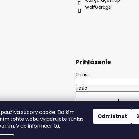
WolfGarage
Prihlásenie
E-mail
Heslo
PRIHLÁSIŤ SA
používa súbory cookie. Ďalším
Odmietnuť
ím tohto webu vyjadrujete súhlas
Nová registrácia
Zabudnuté h
vaním. Viac informácií
tu
.
Všetky práva vyhradené.