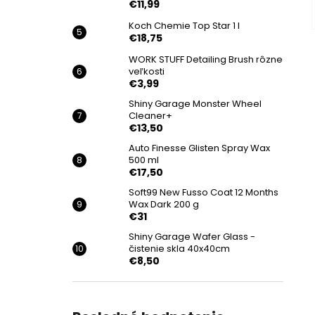
€11,99
Koch Chemie Top Star 1 l
€18,75
WORK STUFF Detailing Brush rôzne
veľkosti
€3,99
Shiny Garage Monster Wheel
Cleaner+
€13,50
Auto Finesse Glisten Spray Wax
500 ml
€17,50
Soft99 New Fusso Coat 12 Months
Wax Dark 200 g
€31
Shiny Garage Wafer Glass -
čistenie skla 40x40cm
€8,50