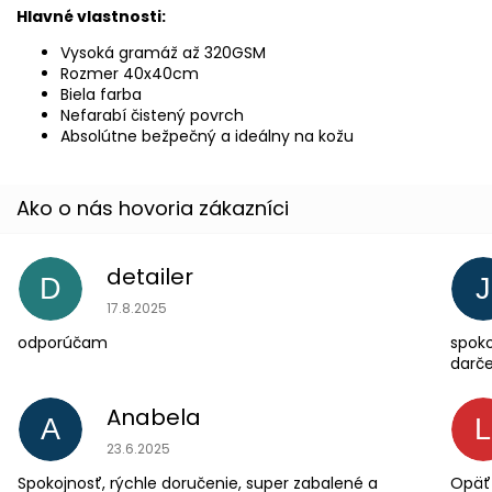
Hlavné vlastnosti:
Vysoká gramáž až 320GSM
Rozmer 40x40cm
Biela farba
Nefarabí čistený povrch
Absolútne bežpečný a ideálny na kožu
detailer
D
J
Hodnotenie obchodu je 5 z 5 hviezdičiek.
17.8.2025
odporúčam
spoko
darče
Anabela
A
Hodnotenie obchodu je 5 z 5 hviezdičiek.
23.6.2025
Spokojnosť, rýchle doručenie, super zabalené a
Opäť 