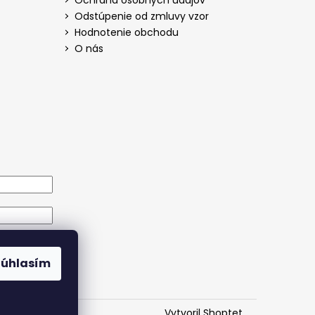
Odstúpenie od zmluvy vzor
Hodnotenie obchodu
O nás
Súhlasím
eslo
Vytvoril Shoptet