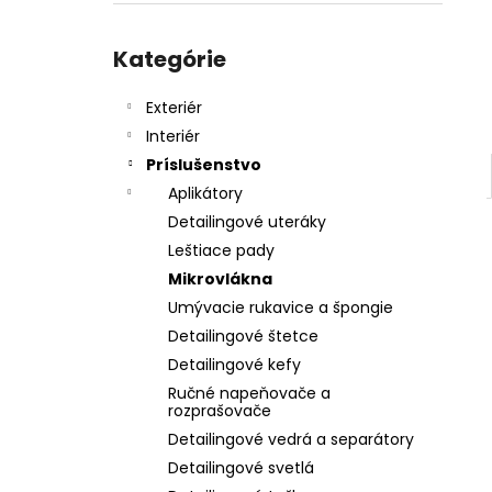
SHINY GARAGE D-TOX
€12,50
Preskočiť
kategórie
Kategórie
Exteriér
Interiér
Príslušenstvo
Aplikátory
Detailingové uteráky
Leštiace pady
Mikrovlákna
Umývacie rukavice a špongie
Detailingové štetce
Detailingové kefy
Ručné napeňovače a
rozprašovače
Detailingové vedrá a separátory
Detailingové svetlá