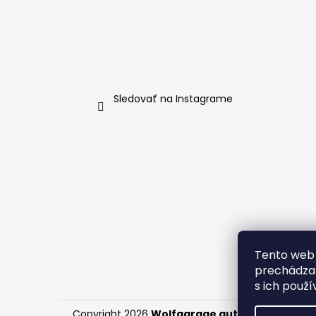
i
e
Sledovať na Instagrame
Tento web 
prechádzan
s ich použí
Copyright 2026
Wolfgarage autokozmetika
. 