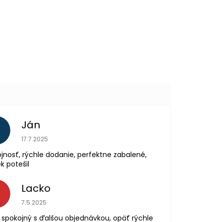
Ján
Hodnotenie obchodu je 5 z 5 hviezdičiek.
17.7.2025
jnosť, rýchle dodanie, perfektne zabalené,
k potešil
Lacko
L
Hodnotenie obchodu je 5 z 5 hviezdičiek.
7.5.2025
spokojný s ďalšou objednávkou, opäť rýchle