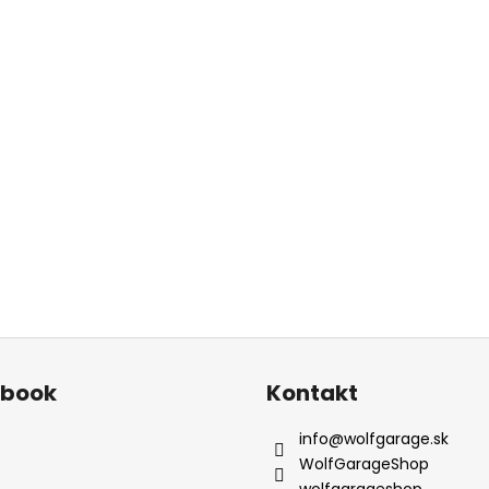
ebook
Kontakt
info
@
wolfgarage.sk
WolfGarageShop
wolfgarageshop