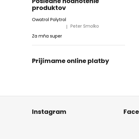
Posledné hodnotenie
produktov
Owatrol Polytrol
Peter Smolko
|
Hodnotenie produktu je 5 z 5 hviezdičiek.
Za mňa super
Prijímame online platby
Z
á
Instagram
Fac
p
ä
t