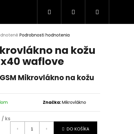
Hľadať
Prihlásenie
Nákupný
Poukazy
Merch
Spolupráca
Kontak
košík
erné
dnotené
Podrobnosti hodnotenia
tenie
krovlákno na kožu
ktu
x40 waflove
ičiek.
GSM Mikrovlákno na kožu
adom
Značka:
Mikrovlákno
3
/ ks
Nasledujúce
otková
DO KOŠÍKA
: