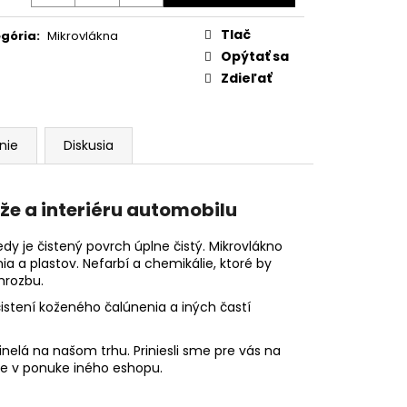
STANDARD 40X40 CM
Tlač
gória
:
Mikrovlákna
Opýtať sa
Zdieľať
nie
Diskusia
ože a interiéru automobilu
dy je čistený povrch úplne čistý.
Mikrovlákno
nia a plastov.
Nefarbí a chemikálie, ktoré by
hrozbu.
stení koženého čalúnenia a iných častí
inelá na našom trhu. Priniesli sme pre vás na
ete v ponuke iného eshopu.