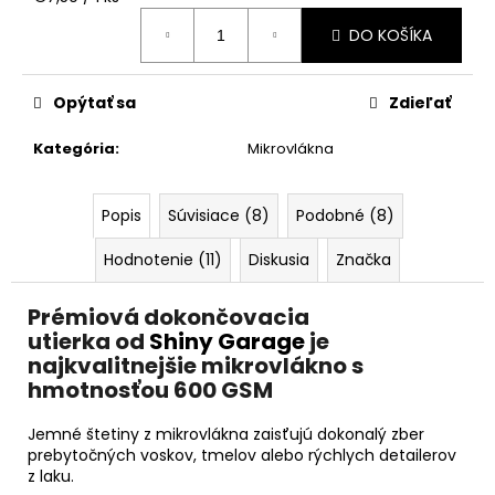
č
cena:
a
DO KOŠÍKA
m
e
Opýtať sa
Zdieľať
RRCUSTOMS
Kategória
:
Mikrovlákna
BAD
BOYS
WHEEL
CLEANER
Popis
Súvisiace (8)
Podobné (8)
NEON
500ML
Hodnotenie (11)
Diskusia
Značka
€11,99
Pôvodne:
Prémiová dokončovacia
€13,99
utierka od
Shiny Garage
je
najkvalitnejšie mikrovlákno s
hmotnosťou 600 GSM
Jemné štetiny z mikrovlákna zaisťujú dokonalý zber
prebytočných voskov, tmelov alebo rýchlych detailerov
z laku.