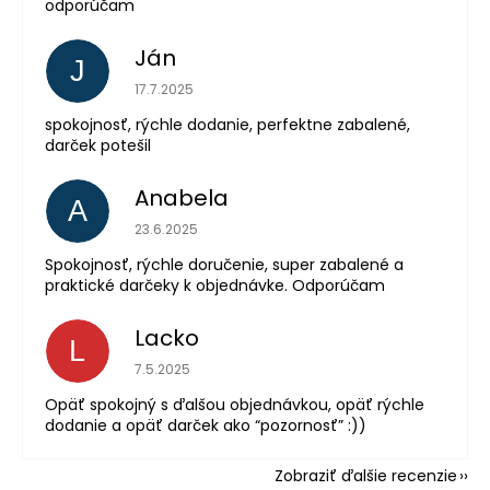
odporúčam
Ján
J
Hodnotenie obchodu je 5 z 5 hviezdičiek.
17.7.2025
spokojnosť, rýchle dodanie, perfektne zabalené,
darček potešil
Anabela
A
Hodnotenie obchodu je 5 z 5 hviezdičiek.
23.6.2025
Spokojnosť, rýchle doručenie, super zabalené a
praktické darčeky k objednávke. Odporúčam
Lacko
L
Hodnotenie obchodu je 5 z 5 hviezdičiek.
7.5.2025
Opäť spokojný s ďalšou objednávkou, opäť rýchle
dodanie a opäť darček ako “pozornosť” :))
Zobraziť ďalšie recenzie