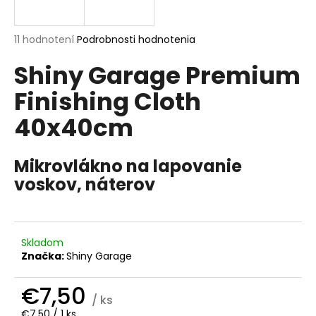
á
j
Priemerné
11 hodnotení
Podrobnosti hodnotenia
s
hodnotenie
Shiny Garage Premium
produktu
ť
je
?
Finishing Cloth
5,0
z
40x40cm
5
hviezdičiek.
Mikrovlákno na lapovanie
HĽADAŤ
voskov, náterov
O
d
Skladom
p
Značka:
Shiny Garage
o
r
€7,50
/ ks
ú
Jednotková
€7,50 / 1 ks