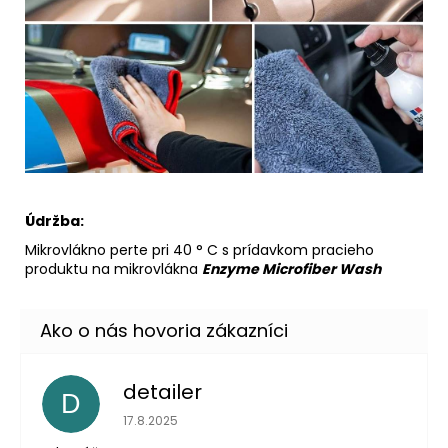
Údržba:
Mikrovlákno perte pri 40 ° C s prídavkom pracieho
produktu na mikrovlákna
Enzyme Microfiber Wash
detailer
D
Hodnotenie obchodu je 5 z 5 hviezdičiek.
17.8.2025