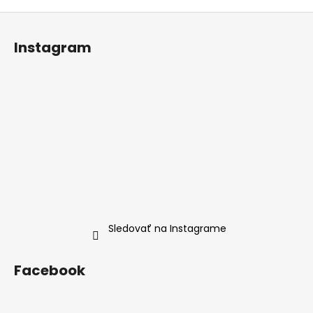
Z
á
Instagram
p
ä
t
i
e
Sledovať na Instagrame
Facebook