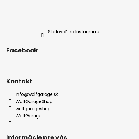
Sledovať na Instagrame
Facebook
Kontakt
info
@
wolfgarage.sk
WolfGarageShop
wolfgarageshop
WolfGarage
Informácie pre vás