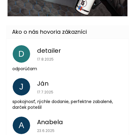
detailer
D
Hodnotenie obchodu je 5 z 5 hviezdičiek.
17.8.2025
odporúčam
Ján
J
Hodnotenie obchodu je 5 z 5 hviezdičiek.
17.7.2025
spokojnosť, rýchle dodanie, perfektne zabalené,
darček potešil
Anabela
A
Hodnotenie obchodu je 5 z 5 hviezdičiek.
23.6.2025