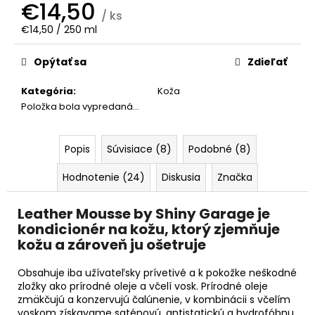
č
€14,50
a
/ ks
Jednotková
€14,50 / 250 ml
m
cena:
e
Opýtať sa
Zdieľať
RRCUSTOMS
Kategória
:
Koža
BAD
Položka bola vypredaná…
BOYS
WHEEL
CLEANER
NEON
Popis
Súvisiace (8)
Podobné (8)
500ML
Hodnotenie (24)
Diskusia
Značka
€11,99
Pôvodne:
€13,99
Leather Mousse by Shiny Garage je
kondicionér na kožu, ktorý zjemňuje
kožu a zároveň ju ošetruje
Obsahuje iba užívateľsky prívetivé a k pokožke neškodné
zložky ako prírodné oleje a včelí vosk. Prírodné oleje
zmäkčujú a konzervujú čalúnenie, v kombinácii s včelím
voskom získavame saténovú, antistatickú a hydrofóbnu