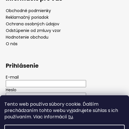
Obchodné podmienky
Reklamačný poriadok
Ochrana osobných údajov
Odstúpenie od zmluvy vzor
Hodnotenie obchodu
O nás
Prihlásenie
E-mail
Heslo
Tento web používa súbory cookie. Ďalším
PRIHLÁSIŤ SA
prechádzaním tohto webu vyjadrujete súhlas s ich
používaním. Viac informácií
tu
.
Nová registrácia
Zabudnuté heslo