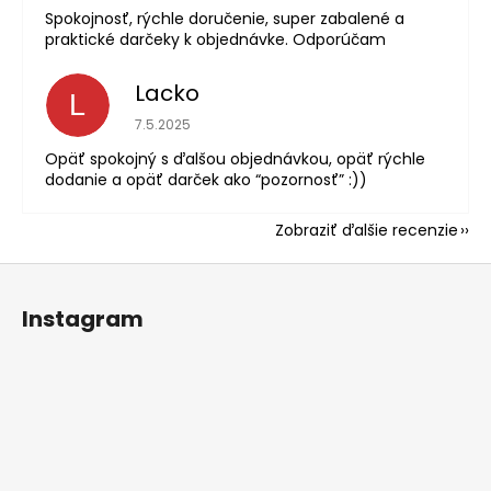
Spokojnosť, rýchle doručenie, super zabalené a
praktické darčeky k objednávke. Odporúčam
Lacko
L
Hodnotenie obchodu je 5 z 5 hviezdičiek.
7.5.2025
Opäť spokojný s ďalšou objednávkou, opäť rýchle
dodanie a opäť darček ako “pozornosť” :))
Zobraziť ďalšie recenzie
Z
á
Instagram
p
ä
t
i
e