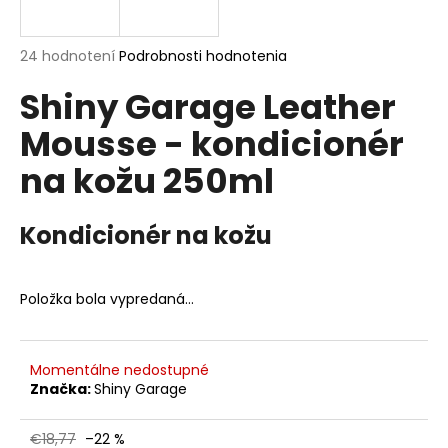
á
j
Priemerné
24 hodnotení
Podrobnosti hodnotenia
s
hodnotenie
Shiny Garage Leather
produktu
ť
je
?
Mousse - kondicionér
5,0
z
na kožu 250ml
5
hviezdičiek.
Kondicionér na kožu
HĽADAŤ
Položka bola vypredaná…
O
d
p
Momentálne nedostupné
o
Značka:
Shiny Garage
r
ú
€18,77
–22 %