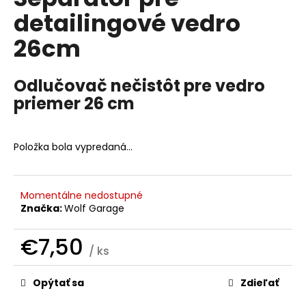
je
á
detailingové vedro
0,0
z
j
26cm
5
s
hviezdičiek.
ť
Odlučovač nečistôt pre vedro
?
priemer 26 cm
Položka bola vypredaná…
HĽADAŤ
Momentálne nedostupné
Značka:
Wolf Garage
O
d
€7,50
p
/ ks
o
Jednotková
r
cena:
Opýtať sa
Zdieľať
ú