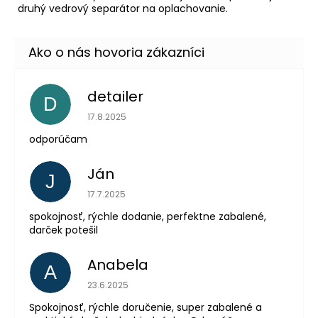
druhý vedrový separátor na oplachovanie.
detailer
D
Hodnotenie obchodu je 5 z 5 hviezdičiek.
17.8.2025
odporúčam
Ján
J
Hodnotenie obchodu je 5 z 5 hviezdičiek.
17.7.2025
spokojnosť, rýchle dodanie, perfektne zabalené,
darček potešil
Anabela
A
Hodnotenie obchodu je 5 z 5 hviezdičiek.
23.6.2025
Spokojnosť, rýchle doručenie, super zabalené a