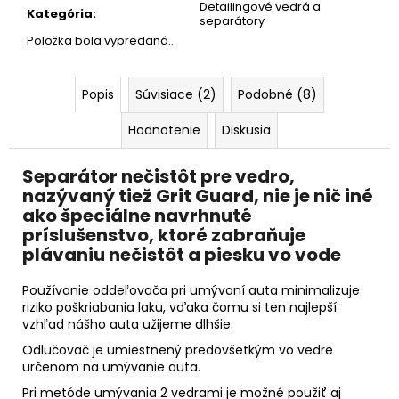
č
Detailingové vedrá a
Kategória
:
a
separátory
m
Položka bola vypredaná…
e
Popis
Súvisiace (2)
Podobné (8)
BLUE
POWER
Hodnotenie
Diskusia
-
UTERÁK
NA
Separátor nečistôt pre vedro,
SUŠENIE
nazývaný tiež
Grit Guard
, nie je nič iné
60X90CM
ako špeciálne navrhnuté
550GSM
príslušenstvo, ktoré zabraňuje
€11,99
plávaniu nečistôt a piesku vo vode
Používanie oddeľovača pri umývaní auta minimalizuje
riziko poškriabania laku, vďaka čomu si ten najlepší
vzhľad nášho auta užijeme dlhšie.
Odlučovač je umiestnený predovšetkým vo vedre
určenom na umývanie auta.
Pri metóde umývania 2 vedrami je možné použiť aj