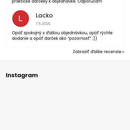
praktické darčeky k objednávke. Odporúčam
Lacko
L
Hodnotenie obchodu je 5 z 5 hviezdičiek.
7.5.2025
Opäť spokojný s ďalšou objednávkou, opäť rýchle
dodanie a opäť darček ako “pozornosť” :))
Zobraziť ďalšie recenzie
Z
á
Instagram
p
ä
t
i
e