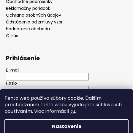
Obchodné podmienky
Reklamačný poriadok
Ochrana osobných údajov
Odstúpenie od zmluvy vzor
Hodnotenie obchodu
O nás
Prihlásenie
E-mail
Heslo
Tento web používa súbory cookie. Ďalším
PRIHLÁSIŤ SA
prechádzaním tohto webu vyjadrujete súhlas s ich
používaním. Viac informácií
tu
.
Nová registrácia
Zabudnuté heslo
Nastavenie
Vytvoril Shoptet