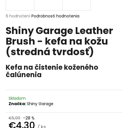
á
j
Priemerné
6 hodnotení
Podrobnosti hodnotenia
s
hodnotenie
Shiny Garage Leather
produktu
ť
je
?
Brush - kefa na kožu
5,0
z
(stredná tvrdosť)
5
hviezdičiek.
Kefa na čistenie koženého
HĽADAŤ
čalúnenia
O
d
Skladom
p
Značka:
Shiny Garage
o
r
€5,99
–28 %
ú
€4,30
/ ks