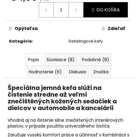
č
Jednotková
a
DO KOŠÍKA
cena:
m
e
Opýtať sa
Zdieľať
SHINY
Kategória
:
Detailingové kefy
GARAGE
D-
TOX
Popis
Súvisiace (8)
Podobné (8)
€12,50
Hodnotenie (6)
Diskusia
Značka
Špeciálna jemná kefa slúži na
čistenie stredne až veľmi
znečištěných kožených sedačiek a
dielcov v automobile a kancelárii
Vhodná aj na čistenie silne znečistených interiérových
plastov, v prípade použitia univerzálneho čističa.
Zaručuje vysoký komfort práce a účinnosť v kombinácii s