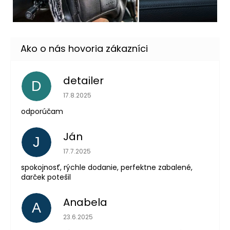
detailer
D
Hodnotenie obchodu je 5 z 5 hviezdičiek.
17.8.2025
odporúčam
Ján
J
Hodnotenie obchodu je 5 z 5 hviezdičiek.
17.7.2025
spokojnosť, rýchle dodanie, perfektne zabalené,
darček potešil
Anabela
A
Hodnotenie obchodu je 5 z 5 hviezdičiek.
23.6.2025