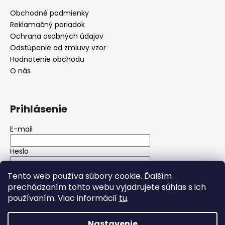
Obchodné podmienky
Reklamačný poriadok
Ochrana osobných údajov
Odstúpenie od zmluvy vzor
Hodnotenie obchodu
O nás
Prihlásenie
E-mail
Heslo
Tento web používa súbory cookie. Ďalším
PRIHLÁSIŤ SA
prechádzaním tohto webu vyjadrujete súhlas s ich
používaním. Viac informácií
tu
.
Nová registrácia
Zabudnuté heslo
Nastavenie