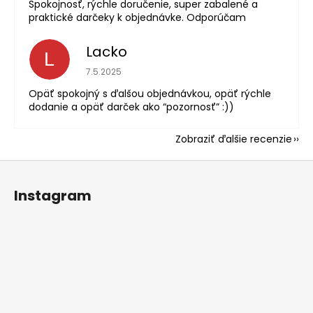
Spokojnosť, rýchle doručenie, super zabalené a
praktické darčeky k objednávke. Odporúčam
Lacko
L
Hodnotenie obchodu je 5 z 5 hviezdičiek.
7.5.2025
Opäť spokojný s ďalšou objednávkou, opäť rýchle
dodanie a opäť darček ako “pozornosť” :))
Zobraziť ďalšie recenzie
Z
á
Instagram
p
ä
t
i
e