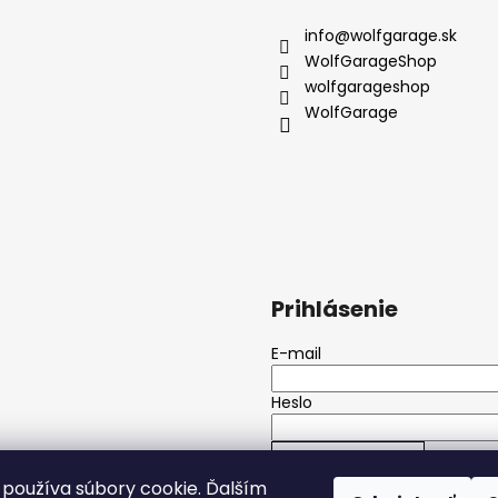
info
@
wolfgarage.sk
WolfGarageShop
wolfgarageshop
WolfGarage
Prihlásenie
E-mail
Heslo
PRIHLÁSIŤ SA
používa súbory cookie. Ďalším