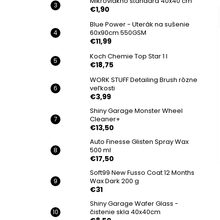
Mikrovlákno standard 40x40 cm
€1,90
Blue Power - Uterák na sušenie
60x90cm 550GSM
€11,99
Koch Chemie Top Star 1 l
€18,75
WORK STUFF Detailing Brush rôzne
veľkosti
€3,99
Shiny Garage Monster Wheel
Cleaner+
€13,50
Auto Finesse Glisten Spray Wax
500 ml
€17,50
Soft99 New Fusso Coat 12 Months
Wax Dark 200 g
€31
Shiny Garage Wafer Glass -
čistenie skla 40x40cm