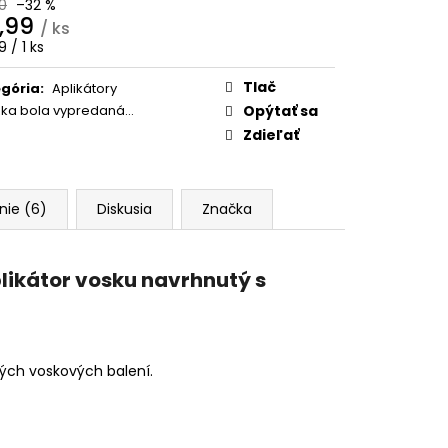
STANDARD 40X40 CM
0
–32 %
,99
/ ks
otková
 / 1 ks
:
Tlač
gória
:
Aplikátory
žka bola vypredaná…
Opýtať sa
Zdieľať
nie (6)
Diskusia
Značka
likátor vosku navrhnutý s
ých voskových balení.