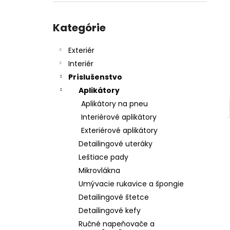
SHINY GARAGE D-TOX
€12,50
Preskočiť
kategórie
Kategórie
Exteriér
Interiér
Príslušenstvo
Aplikátory
Aplikátory na pneu
Interiérové aplikátory
Exteriérové aplikátory
Detailingové uteráky
Leštiace pady
Mikrovlákna
Umývacie rukavice a špongie
Detailingové štetce
Detailingové kefy
Ručné napeňovače a