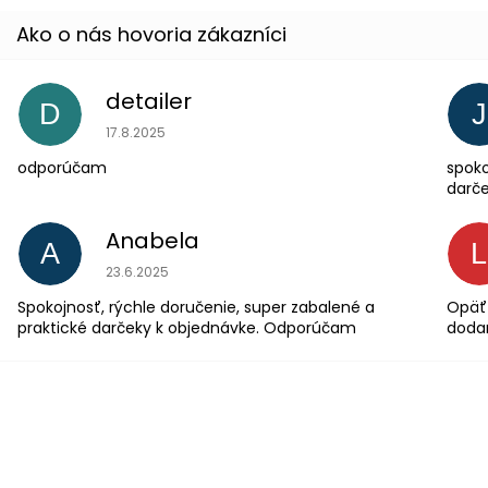
detailer
D
J
Hodnotenie obchodu je 5 z 5 hviezdičiek.
17.8.2025
odporúčam
spoko
darče
Anabela
A
Hodnotenie obchodu je 5 z 5 hviezdičiek.
23.6.2025
Spokojnosť, rýchle doručenie, super zabalené a
Opäť 
praktické darčeky k objednávke. Odporúčam
dodan