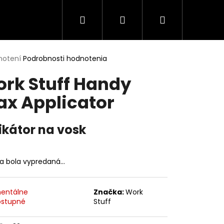
Hľadať
Prihlásenie
Nákupný
Poukazy
Merch
Spolupráca
Kontak
košík
erné
notení
Podrobnosti hodnotenia
tenie
rk Stuff Handy
ktu
x Applicator
ičiek.
ikátor na vosk
ka bola vypredaná…
entálne
Značka:
Work
Nasledujúce
stupné
Stuff