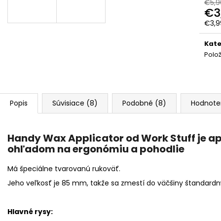
RRCUSTOMS BAD BOYS WHEEL CLEANER
MIKROVLÁKNO 
€5,9
NEON 500ML
€3
€1,90
Jedn
€11,99
€3,99
Pôvodne:
€13,99
cena
Kate
Polo
Popis
Súvisiace (8)
Podobné (8)
Hodnote
Handy Wax Applicator od Work Stuff je ap
ohľadom na ergonómiu a pohodlie
Má špeciálne tvarovanú rukoväť.
Jeho veľkosť je 85 mm, takže sa zmestí do väčšiny štandardn
Hlavné rysy: