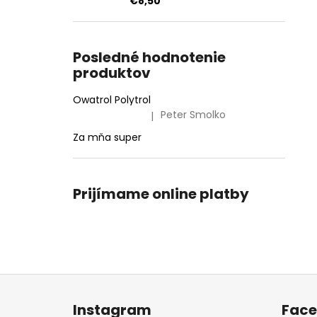
€8,50
Posledné hodnotenie
produktov
Owatrol Polytrol
Peter Smolko
|
Hodnotenie produktu je 5 z 5 hviezdičiek.
Za mňa super
Prijímame online platby
Z
á
Instagram
Fac