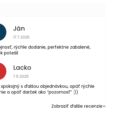
Ján
Hodnotenie obchodu je 5 z 5 hviezdičiek.
17.7.2025
jnosť, rýchle dodanie, perfektne zabalené,
k potešil
Lacko
L
Hodnotenie obchodu je 5 z 5 hviezdičiek.
7.5.2025
spokojný s ďalšou objednávkou, opäť rýchle
ie a opäť darček ako “pozornosť” :))
Zobraziť ďalšie recenzie