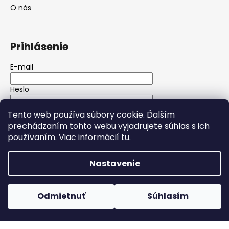
O nás
Prihlásenie
E-mail
Heslo
Tento web používa súbory cookie. Ďalším
PRIHLÁSIŤ SA
prechádzaním tohto webu vyjadrujete súhlas s ich
používaním. Viac informácií
tu
.
Nová registrácia
Zabudnuté heslo
Nastavenie
Vytvoril Shoptet
Copyright 2026
Wolfgarage autokozmetika
. Všetky
Odmietnuť
Súhlasím
práva vyhradené.