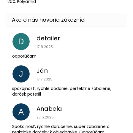
20% Polyamid
detailer
D
Hodnotenie obchodu je 5 z 5 hviezdičiek.
17.8.2025
odporúčam
Ján
J
Hodnotenie obchodu je 5 z 5 hviezdičiek.
17.7.2025
spokojnosť, rýchle dodanie, perfektne zabalené,
darček potešil
Anabela
A
Hodnotenie obchodu je 5 z 5 hviezdičiek.
23.6.2025
Spokojnosť, rýchle doručenie, super zabalené a
praktické darčeky k objednávke. Odporúčam