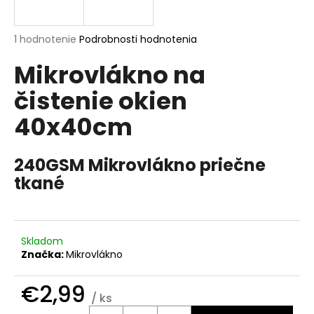
á
j
Priemerné
1 hodnotenie
Podrobnosti hodnotenia
s
hodnotenie
Mikrovlákno na
produktu
ť
je
?
čistenie okien
5,0
z
40x40cm
5
hviezdičiek.
240GSM Mikrovlákno priečne
HĽADAŤ
tkané
O
d
Skladom
p
Značka:
Mikrovlákno
o
r
€2,99
/ ks
ú
Jednotková