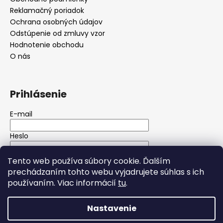
Reklamačný poriadok
Ochrana osobných údajov
Odstúpenie od zmluvy vzor
Hodnotenie obchodu
O nás
Prihlásenie
E-mail
Heslo
Tento web používa súbory cookie. Ďalším
PRIHLÁSIŤ SA
prechádzaním tohto webu vyjadrujete súhlas s ich
používaním. Viac informácií
tu
.
Nová registrácia
Zabudnuté heslo
Nastavenie
Vytvoril Shoptet