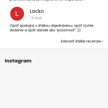
Lacko
L
Hodnotenie obchodu je 5 z 5 hviezdičiek.
7.5.2025
Opäť spokojný s ďalšou objednávkou, opäť rýchle
dodanie a opäť darček ako “pozornosť” :))
Zobraziť ďalšie recenzie
Z
á
Instagram
p
ä
t
i
e