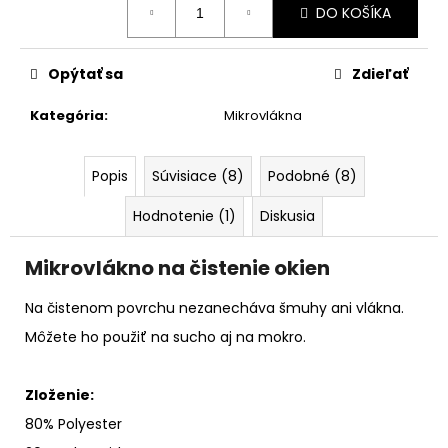
č
DO KOŠÍKA
cena:
a
m
e
Opýtať sa
Zdieľať
Kategória
:
Mikrovlákna
MIKROVLÁKNO
STANDARD
40X40
Popis
Súvisiace (8)
Podobné (8)
CM
€1,90
Hodnotenie (1)
Diskusia
Mikrovlákno na čistenie okien
Na čistenom povrchu nezanecháva šmuhy ani vlákna.
Môžete ho použiť na sucho aj na mokro.
Zloženie:
80% Polyester