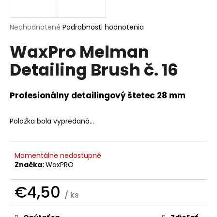
á
j
Priemerné
Neohodnotené
Podrobnosti hodnotenia
s
hodnotenie
WaxPro Melman
produktu
ť
je
?
Detailing Brush č. 16
0,0
z
5
hviezdičiek.
Profesionálny detailingový štetec 28 mm
HĽADAŤ
Položka bola vypredaná…
O
Momentálne nedostupné
d
Značka:
WaxPRO
p
o
€4,50
/ ks
r
Jednotková
ú
cena: