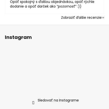
Opäť spokojný s ďalšou objednávkou, opäť rýchle
dodanie a opäť darček ako “pozornosť” :))
Zobraziť ďalšie recenzie
Z
á
Instagram
p
ä
t
i
e
Sledovať na Instagrame