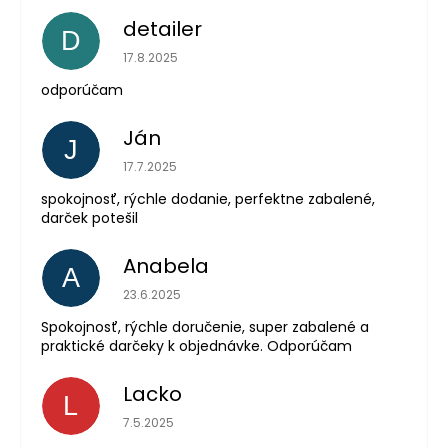
detailer
D
Hodnotenie obchodu je 5 z 5 hviezdičiek.
17.8.2025
odporúčam
Ján
J
Hodnotenie obchodu je 5 z 5 hviezdičiek.
17.7.2025
spokojnosť, rýchle dodanie, perfektne zabalené,
darček potešil
Anabela
A
Hodnotenie obchodu je 5 z 5 hviezdičiek.
23.6.2025
Spokojnosť, rýchle doručenie, super zabalené a
praktické darčeky k objednávke. Odporúčam
Lacko
L
Hodnotenie obchodu je 5 z 5 hviezdičiek.
7.5.2025