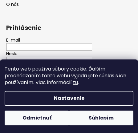
O nás
Prihlásenie
E-mail
Heslo
Tento web používa súbory cookie. Ďalším
PRIHLÁSIŤ SA
prechádzaním tohto webu vyjadrujete súhlas s ich
používaním. Viac informácií
tu
.
Nová registrácia
Zabudnuté heslo
Nastavenie
Vytvoril Shoptet
Copyright 2026
Wolfgarage autokozmetika
. Všetky
Odmietnuť
Súhlasím
práva vyhradené.