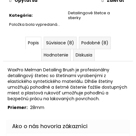
č
Opýtať sa
Zdieľať
a
Detailingové štetce a
m
Kategória
:
stierky
e
Položka bola vypredaná…
SHINY
Popis
Súvisiace (8)
Podobné (8)
GARAGE
D-
TOX
Hodnotenie
Diskusia
€12,50
WaxPro Melman Detailing Brush je profesionálny
detailingový štetec so štetinami vyrobenými z
elastického syntetického materiálu. Dlhšie štetiny
umožňujú pohodlné a šetrné čistenie ťažšie dostupných
miest a plastová rukoväť umožňuje pohodlnú a
bezpečnú prácu na lakovaných povrchoch.
Priemer:
28mm